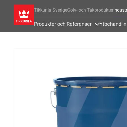
Tikkurila Sverige
Golv- och Takprodukter
Industr
Produkter och Referenser
Ytbehandli
Items under Pr