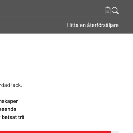
Hitta en återförsäljare
r
nder Kontakt
dad lack.
nskaper
tseende
betsat trä