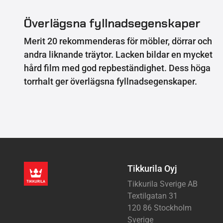
Överlägsna fyllnadsegenskaper
Merit 20 rekommenderas för möbler, dörrar och
andra liknande träytor. Lacken bildar en mycket
hård film med god repbeständighet. Dess höga
torrhalt ger överlägsna fyllnadsegenskaper.
Tikkurila Oyj
Tikkurila Sverige AB
Textilgatan 31
120 86 Stockholm
Sverige