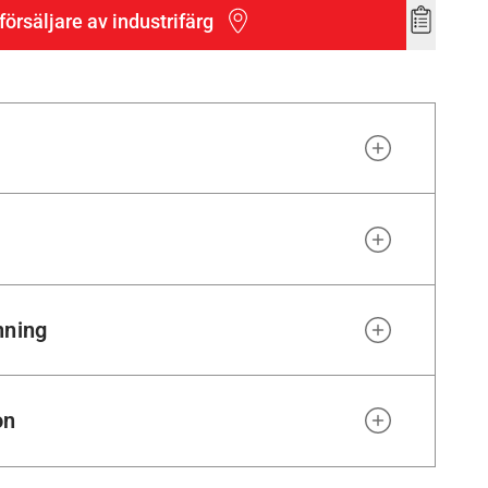
försäljare av industrifärg
Add
to
wishlist
nning
on