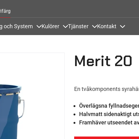
Hoppa till huvudinnehåll
ifärg
ng och System
Kulörer
Tjänster
Kontakt
odukter och Referenser
Items under Ytbehandling och System
Items under Kulörer
Items under Tjänste
Items u
Merit 20
En tvåkomponents syrahär
Överlägsna fyllnadsege
Halvmatt sidenaktigt u
Framhäver utseendet av 