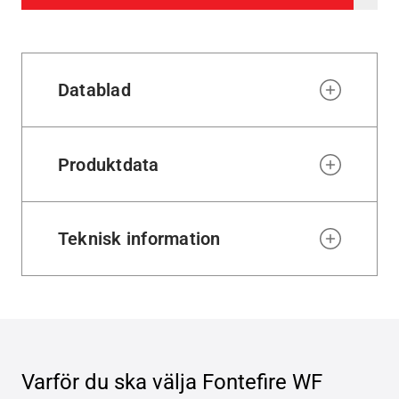
to
wishl
Datablad
Produktdata
Teknisk information
Varför du ska välja
Fontefire WF