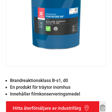
Brandreaktionsklass B-s1, d0
En produkt för träytor inomhus
Innehåller filmkonserveringsmedel
Hitta återförsäljare av industrifärg
Add