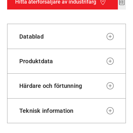
Hitta återförsäljare av industrifärg
Add
to
wishl
Datablad
Produktdata
Härdare och förtunning
Teknisk information