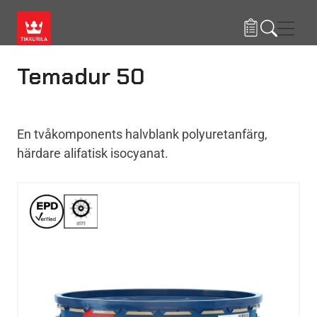
Hoppa till huvudinnehåll
Navig
Temadur 50
En tvåkomponents halvblank polyuretanfärg,
härdare alifatisk isocyanat.