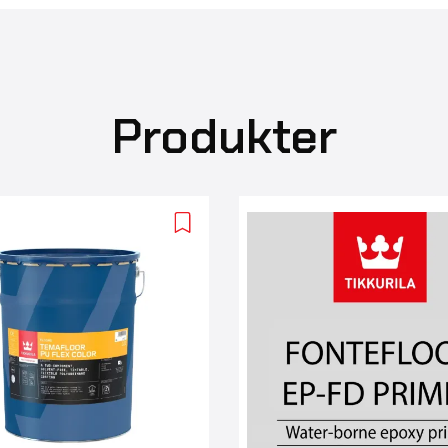
Produkter
Add
to
wishlist