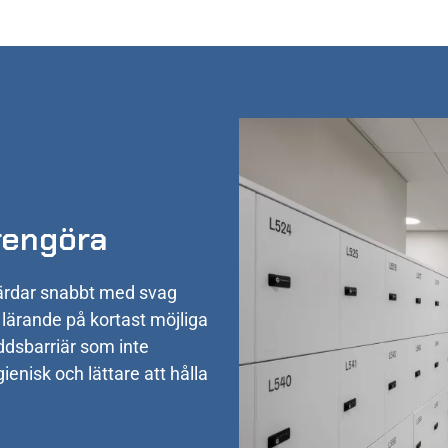
 rengöra
härdar snabbt med svag
h lärande på kortast möjliga
ddsbarriär som inte
gienisk och lättare att hålla
.