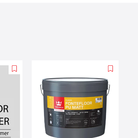
Add
Add
to
to
wishlist
wishlist