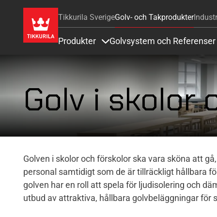
Tikkurila Sverige
Golv- och Takprodukter
Industr
Produkter
Golvsystem och Referenser
Items under Produkter
Golv i skolor 
Golven i skolor och förskolor ska vara sköna att gå
personal samtidigt som de är tillräckligt hållbara 
golven har en roll att spela för ljudisolering och däm
utbud av attraktiva, hållbara golvbeläggningar för 