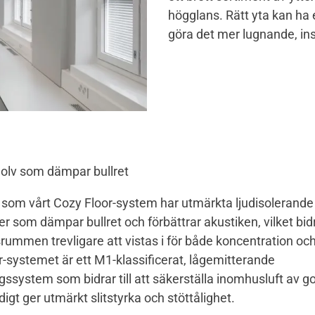
högglans. Rätt yta kan ha
göra det mer lugnande, in
golv som dämpar bullret
 som vårt Cozy Floor-system har utmärkta ljudisolerande
 som dämpar bullret och förbättrar akustiken, vilket bidrar
rummen trevligare att vistas i för både koncentration och
-systemet är ett M1-klassificerat, lågemitterande
ssystem som bidrar till att säkerställa inomhusluft av go
igt ger utmärkt slitstyrka och stöttålighet.