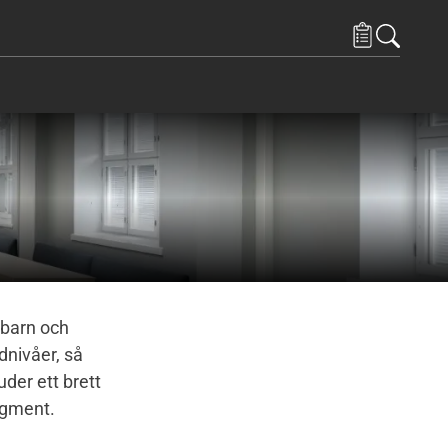
 och Resurser
ems under Kontakta oss
 barn och
dnivåer, så
uder ett brett
segment.