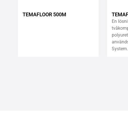
TEMAFLOOR 500M
TEMAF
En lösni
tvåkom
polyure
används 
System.