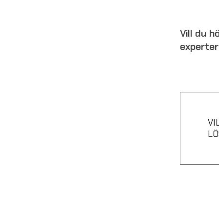
Vill du 
experter 
VI
LÖ