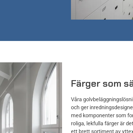
Färger som sä
Våra golvbeläggningslösni
och ger inredningsdesigne
med komponenter som form
roliga, lekfulla färger är d
ett brett sortiment av yttex