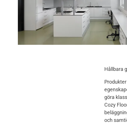
Hållbara 
Produkter
egenskaper
göra klass
Cozy Floor
beläggning
och samtid