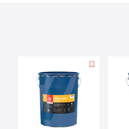
Add
to
wishlist