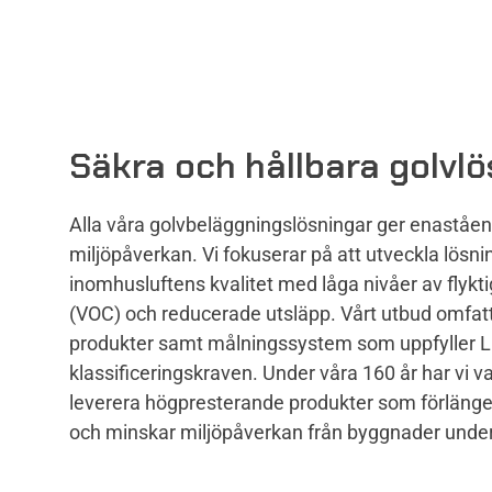
Säkra och hållbara golvl
Alla våra golvbeläggningslösningar ger enastå
miljöpåverkan. Vi fokuserar på att utveckla lösni
inomhusluftens kvalitet med låga nivåer av flyk
(VOC) och reducerade utsläpp. Vårt utbud omfatt
produkter samt målningssystem som uppfyller 
klassificeringskraven. Under våra 160 år har vi v
leverera högpresterande produkter som förlänger
och minskar miljöpåverkan från byggnader under