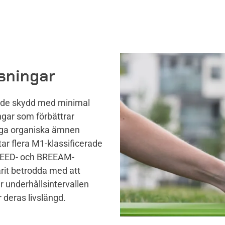
ösningar
ende skydd med minimal
ngar som förbättrar
tiga organiska ämnen
ar flera M1-klassificerade
LEED- och BREEAM-
arit betrodda med att
 underhållsintervallen
 deras livslängd.