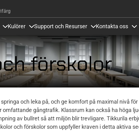
Hoppa till huvudinnehåll
ifärg
Kulörer
Support och Resurser
Kontakta oss
Items under Golvsystem och Referenser
Items under Kulörer
Items under Support
It
och förskolor
, springa och leka på, och ge komfort på maximal nivå för
för omfattande gångtrafik. Klassrum kan också ha höga lju
pning av bullret så att miljön blir trevligare. Tikkurila erbj
skolor och förskolor som uppfyller kraven i detta aktiva 