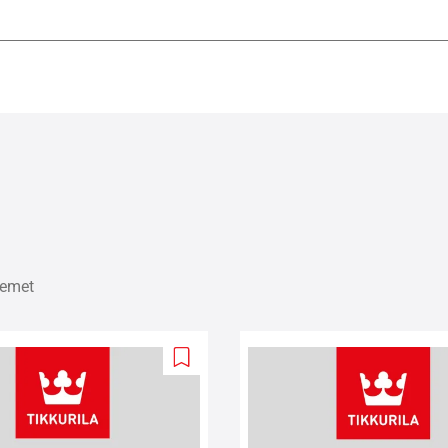
temet
Add
to
wishlist