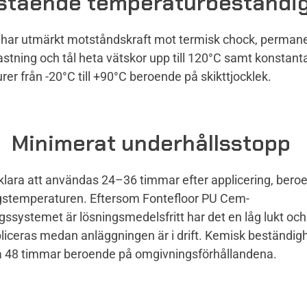
stående temperaturbeständi
har utmärkt motståndskraft mot termisk chock, perman
stning och tål heta vätskor upp till 120°C samt konstant
er från -20°C till +90°C beroende på skikttjocklek.
Minimerat underhållsstopp
 klara att användas 24–36 timmar efter applicering, bero
stemperaturen. Eftersom Fontefloor PU Cem-
ssystemet är lösningsmedelsfritt har det en låg lukt och
pliceras medan anläggningen är i drift. Kemisk beständig
 48 timmar beroende på omgivningsförhållandena.