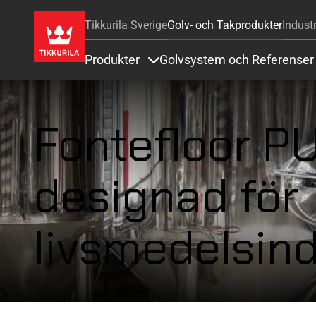
Tikkurila Sverige
Golv- och Takprodukter
Industr
Produkter
Golvsystem och Referenser
Items under Produkter
Fontefloor P
designad för
livsmedelsind