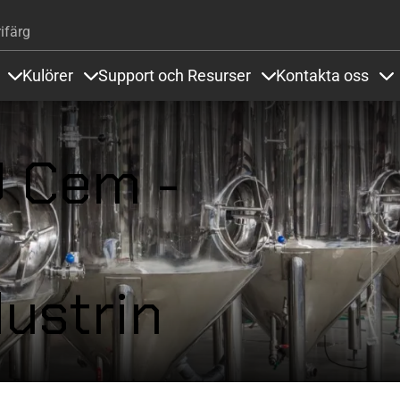
Hoppa till huvudinnehåll
ifärg
Kulörer
Support och Resurser
Kontakta oss
Items under Golvsystem och Referenser
Items under Kulörer
Items under Support
It
U Cem -
ustrin