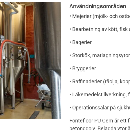
Användningsområden
• Mejerier (mjölk- och ost
• Bearbetning av kött, fis
• Bagerier
• Storkök, matlagningsyto
• Bryggerier
• Raffinaderier (råolja, kop
• Läkemedelstillverkning,
• Operationssalar på sjuk
Fontefloor PU Cem är ett
betonggolv. Belagda ytor ä