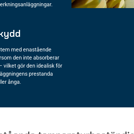
lverkningsanläggningar.
skydd
system med enastående
ersom den inte absorberar
 vilket gör den idealisk för
Beläggningens prestanda
ller ånga.