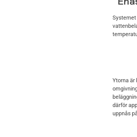
Ena
Systemet 
vattenbela
temperatur
Ytorna är
omgivning
beläggning
därför ap
uppnås på