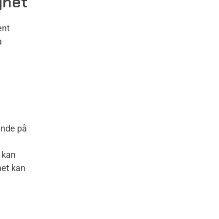
ghet
ent
a
ende på
 kan
het kan