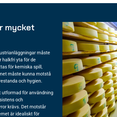
r mycket
dustrianläggningar måste
halkfri yta för de
tas för kemiska spill,
emet måste kunna motstå
prestanda och hygien.
t utformad för användning
esistens och
ror krävs. Det motstår
emet är idealiskt för