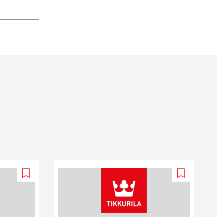
Add
Add
to
to
wishlist
wishlist