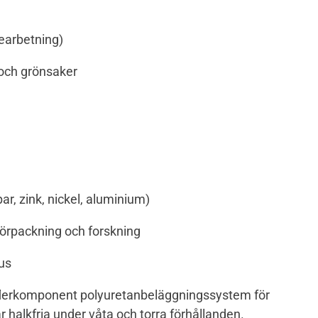
bearbetning)
k och grönsaker
r
par, zink, nickel, aluminium)
 förpackning och forskning
hus
 flerkomponent polyuretanbeläggningssystem för
r halkfria under våta och torra förhållanden.