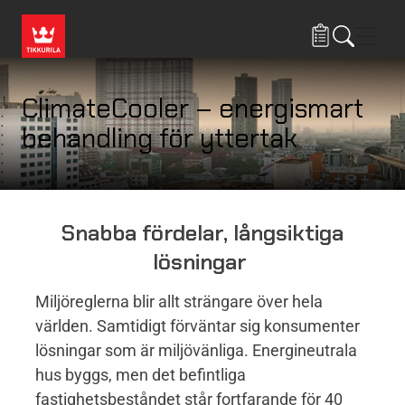
Hoppa till huvudinnehåll
Navig
ClimateCooler – energismart
behandling för yttertak
Snabba fördelar, långsiktiga
lösningar
Miljöreglerna blir allt strängare över hela
världen. Samtidigt förväntar sig konsumenter
lösningar som är miljövänliga. Energineutrala
hus byggs, men det befintliga
fastighetsbeståndet står fortfarande för 40