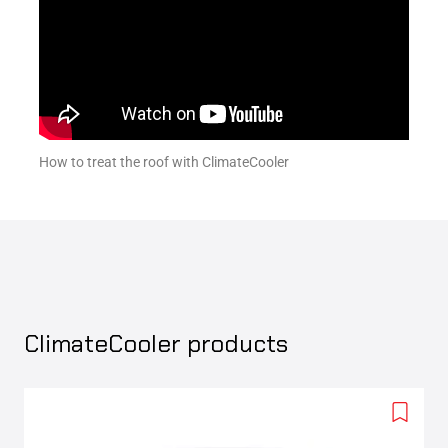
How to treat the roof with ClimateCooler
ClimateCooler products
Add
to