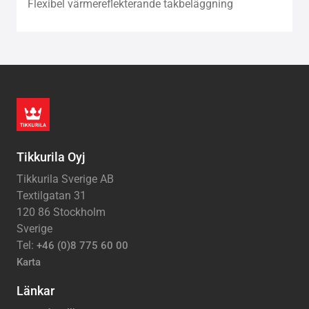
Flexibel värmereflekterande takbeläggning
Tikkurila Oyj
Tikkurila Sverige AB
Textilgatan 31
120 86 Stockholm
Sverige
Tel:
+46 (0)8 775 60 00
Karta
Länkar