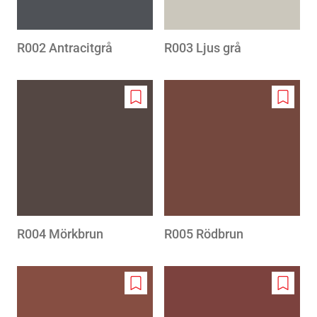
R002 Antracitgrå
R003 Ljus grå
Add
Add
to
to
wishlist
wishlis
R004 Mörkbrun
R005 Rödbrun
Add
Add
to
to