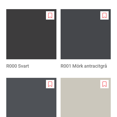
Add
Add
to
to
wishlist
wishlis
R000 Svart
R001 Mörk antracitgrå
Add
Add
to
to
wishlist
wishlis