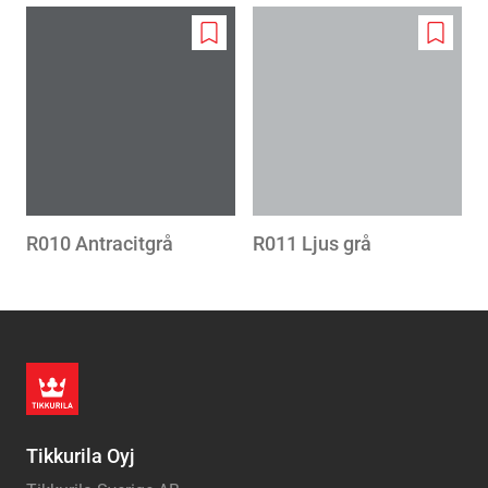
Add
Add
to
to
wishlist
wishlis
R010 Antracitgrå
R011 Ljus grå
Tikkurila Oyj