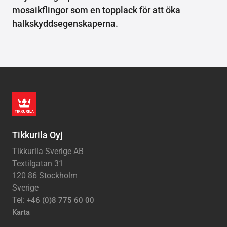
mosaikflingor som en topplack för att öka
halkskyddsegenskaperna.
Tikkurila Oyj
Tikkurila Sverige AB
Textilgatan 31
120 86 Stockholm
Sverige
Tel:
+46 (0)8 775 60 00
Karta