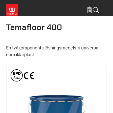
Hoppa till huvudinnehåll
Navig
Temafloor 400
En tvåkomponents lösningsmedelsfri universal
epoxiklarplast.