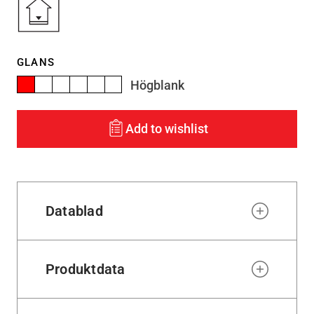
GLANS
Högblank
Add to wishlist
Datablad
Produktdata