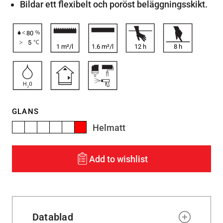
Bildar ett flexibelt och poröst beläggningsskikt.
80
5
1 m²/l
1.6 m²/l
12
h
8
h
GLANS
Helmatt
Add to wishlist
Datablad