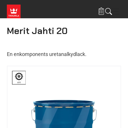
Hoppa till huvudinnehåll
Navig
Merit Jahti 20
En enkomponents uretanalkydlack.