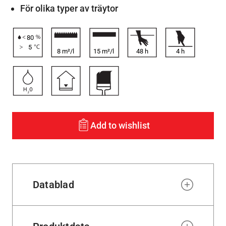
För olika typer av träytor
80
5
8 m²/l
15 m²/l
48
h
4
h
Add to wishlist
Datablad