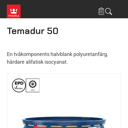
Hoppa till huvudinnehåll
Navig
Temadur 50
En tvåkomponents halvblank polyuretanfärg,
härdare alifatisk isocyanat.