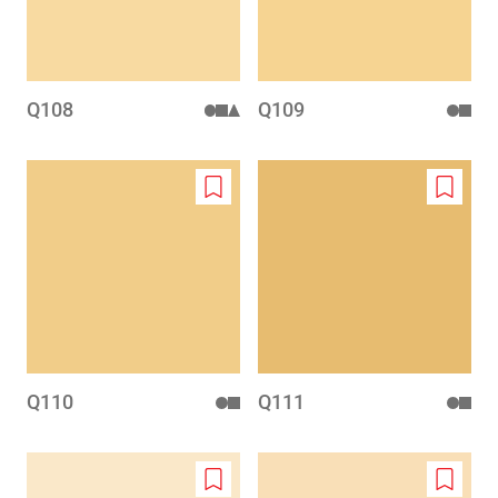
Q108
Q109
Add
Add
to
to
wishlist
wishlis
Q110
Q111
Add
Add