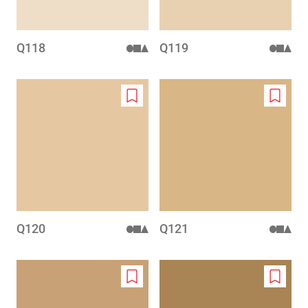
Q118
Q119
Add
Add
to
to
wishlist
wishlis
Q120
Q121
Add
Add
to
to