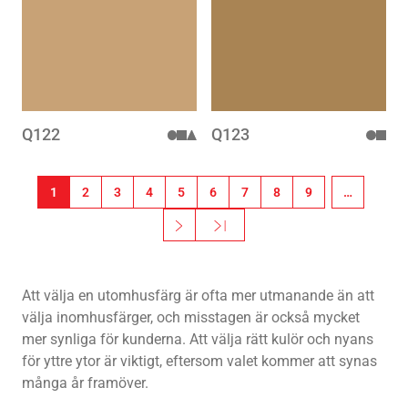
wishlist
wishlis
Q122
Q123
Paginering
1
2
3
4
5
6
7
8
9
…
››
Sista »
Nästa sida
Sista sidan
Att välja en utomhusfärg är ofta mer utmanande än att
välja inomhusfärger, och misstagen är också mycket
mer synliga för kunderna. Att välja rätt kulör och nyans
för yttre ytor är viktigt, eftersom valet kommer att synas
många år framöver.