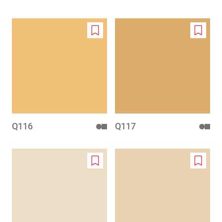
Add
Add
to
to
wishlist
wishlis
Q116
Q117
Add
Add
to
to
wishlist
wishlis