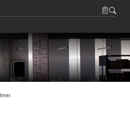
 och Resurser
ems under Kontakta oss
ilmer.