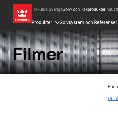
Tikkurila Sverige
Golv- och Takprodukter
Industr
Produkter
Golvsystem och Referenser
Items under Produkter
Filmer
För a
Du hi