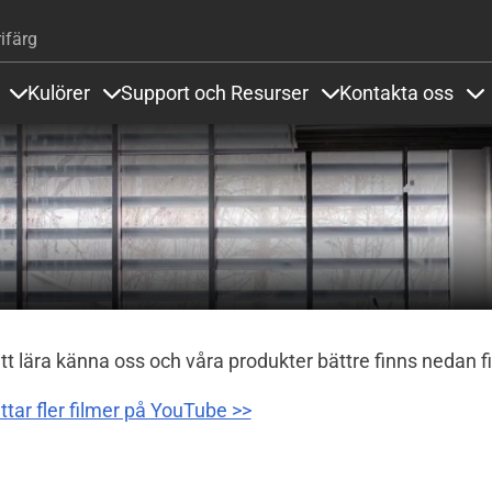
Hoppa till huvudinnehåll
ifärg
Kulörer
Support och Resurser
Kontakta oss
Items under Golvsystem och Referenser
Items under Kulörer
Items under Support
It
tt lära känna oss och våra produkter bättre finns nedan f
ttar fler filmer på YouTube >>