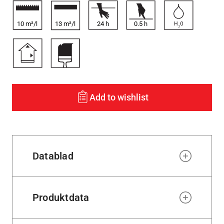
10 m²/l
13 m²/l
24
h
0.5
h
Add to wishlist
Datablad
Produktdata