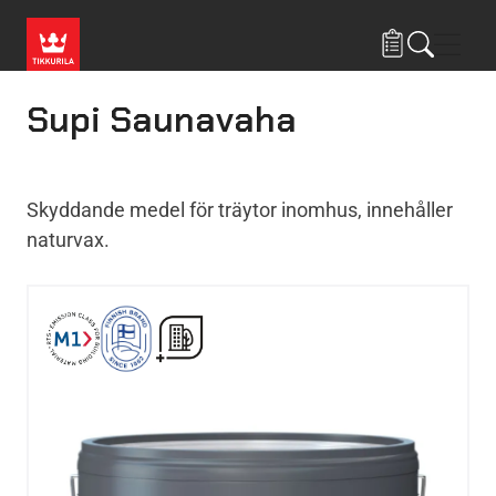
Hoppa till huvudinnehåll
Navig
Supi Saunavaha
Skyddande medel för träytor inomhus, innehåller
naturvax.