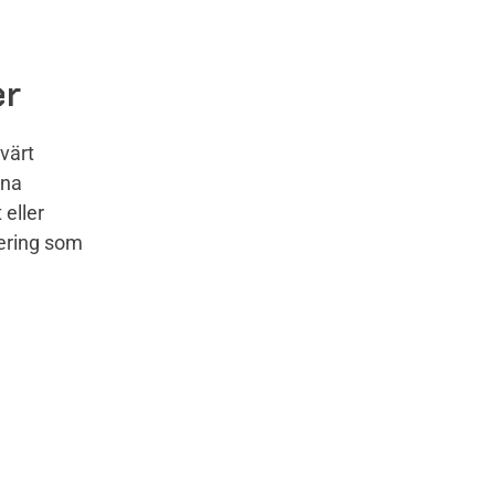
er
värt
rna
 eller
cering som