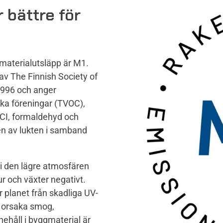
 bättre för
materialutsläpp är M1.
av The Finnish Society of
 1996 och anger
ska föreningar (TVOC),
LCI, formaldehyd och
n av lukten i samband
n i den lägre atmosfären
r och växter negativt.
r planet från skadliga UV-
n orsaka smog,
ehåll i byggmaterial är