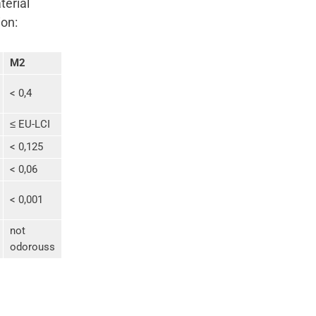
terial
ion:
M2
< 0,4
≤ EU-LCI
< 0,125
< 0,06
< 0,001
not
odorouss