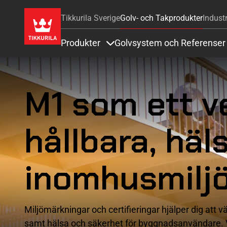
Tikkurila Sverige
Golv- och Takprodukter
Industr
Produkter
Golvsystem och Referenser
Items under Produkter
M1 som ett v
hållbara, hä
inomhusmilj
Miljömärkningar och certifieringar hjälper dig att v
samt hälsa och säkerhet för byggnadsanvändare. Va