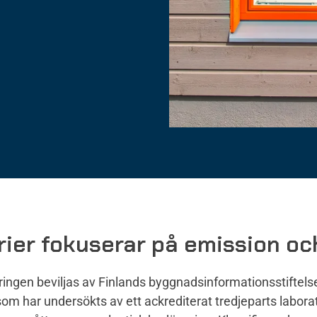
rier fokuserar på emission oc
ringen beviljas av Finlands byggnadsinformationsstiftelse
som har undersökts av ett ackrediterat tredjeparts labor