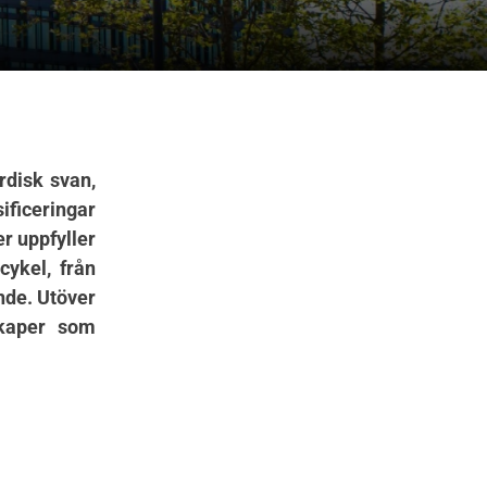
rdisk svan,
ificeringar
r uppfyller
cykel, från
nde. Utöver
skaper som