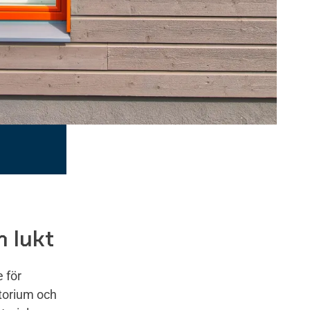
h lukt
 för
atorium och