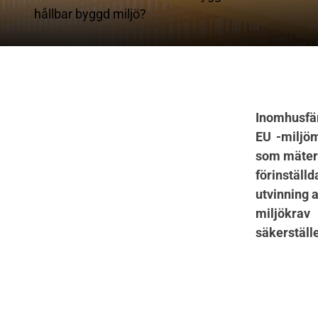
hållbar byggd miljö?
Inomhusfär
EU -miljöm
som mäter 
förinställ
utvinning 
miljökrav
säkerställe