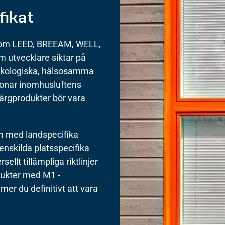
fikat
 som LEED, BREEAM, WELL,
om utvecklare siktar på
 ekologiska, hälsosamma
etonar inomhusluftens
färgprodukter bör vara
em med landspecifika
 enskilda platsspecifika
sellt tillämpliga riktlinjer
dukter med M1 -
er du definitivt att vara