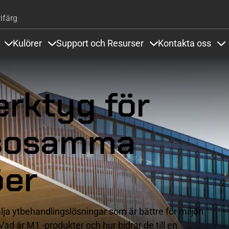
Hoppa till huvudinnehåll
ifärg
Kulörer
Support och Resurser
Kontakta oss
Items under Golvsystem och Referenser
Items under Kulörer
Items under Support
It
erktyg för
lsosamma
öer
älja ytbehandlingslösningar som är bättre för miljön
d är M1 -produkter och hur bidrar de till en