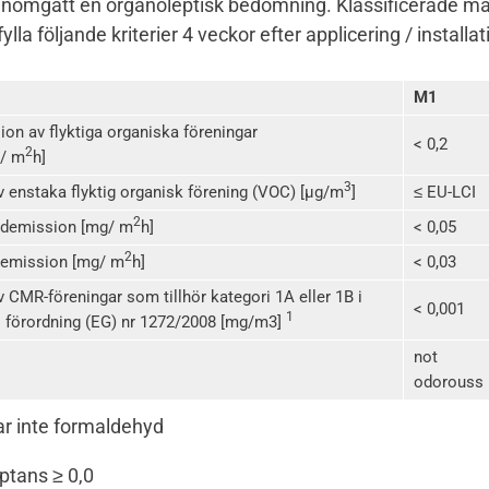
nomgått en organoleptisk bedömning. Klassificerade ma
lla följande kriterier 4 veckor efter applicering / installat
M1
ion av flyktiga organiska föreningar
< 0,2
2
/ m
h]
3
 enstaka flyktig organisk förening
(VOC) [µg/m
]
≤ EU-LCI
2
ydemission
[mg/ m
h]
< 0,05
2
emission
[mg/ m
h]
< 0,03
 CMR-föreningar som tillhör kategori 1A eller 1B i
< 0,001
1
ill förordning (EG) nr 1272/2008 [mg/m3]
not
odorouss
ar inte formaldehyd
ptans ≥ 0,0