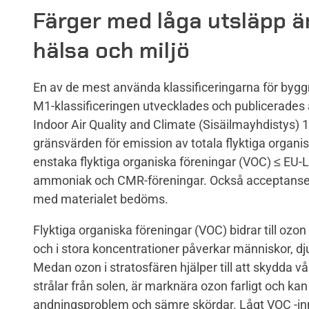
Färger med låga utsläpp är
hälsa och miljö
En av de mest använda klassificeringarna för bygg
M1-klassificeringen utvecklades och publicerades 
Indoor Air Quality and Climate (Sisäilmayhdistys)
gränsvärden för emission av totala flyktiga organi
enstaka flyktiga organiska föreningar (VOC) ≤ EU-
ammoniak och CMR-föreningar. Också acceptanse
med materialet bedöms.
Flyktiga organiska föreningar (VOC) bidrar till ozo
och i stora koncentrationer påverkar människor, dju
Medan ozon i stratosfären hjälper till att skydda vå
strålar från solen, är marknära ozon farligt och ka
andningsproblem och sämre skördar. Lågt VOC -inn