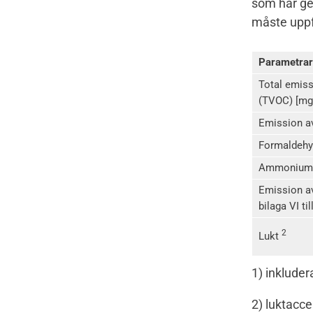
som har ge
måste uppfy
Parametrar
Total emiss
(TVOC) [mg
Emission av
Formaldeh
Ammonium
Emission av
bilaga VI t
2
Lukt
1) inkluder
2) luktacce