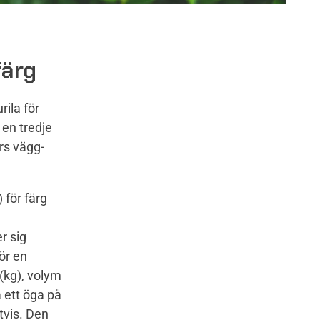
färg
rila för
 en tredje
rs vägg-
 för färg
r sig
ör en
(kg), volym
a ett öga på
tvis. Den