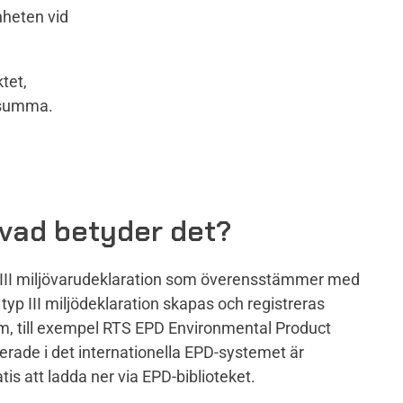
enheten vid
tet,
alsumma.
– vad betyder det?
p III miljövarudeklaration som överensstämmer med
yp III miljödeklaration skapas och registreras
m, till exempel RTS EPD Environmental Product
rerade i det internationella EPD-systemet är
atis att ladda ner via EPD-biblioteket.