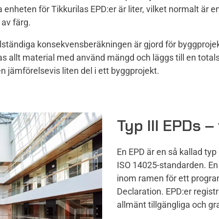
a enheten för Tikkurilas EPD:er är liter, vilket normalt är 
 av färg.
llständiga konsekvensberäkningen är gjord för byggprojek
ras allt material med använd mängd och läggs till en tot
n jämförelsevis liten del i ett byggprojekt.
Typ III EPDs 
En EPD är en så kallad ty
ISO 14025-standarden. En t
inom ramen för ett progra
Declaration. EPD:er regist
allmänt tillgängliga och gr