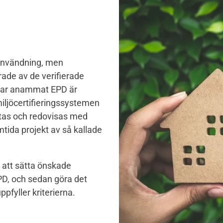
 användning, men
erade av de verifierade
 har anammat EPD är
iljöcertifieringssystemen
as och redovisas med
mtida projekt av så kallade
m att sätta önskade
PD, och sedan göra det
ppfyller kriterierna.