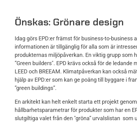
Önskas: Grönare design
Idag görs EPD:er främst för business-to-business
informationen är tillgänglig för alla som är intress
produkternas miljöpåverkan. En viktig grupp som
”Green builders". EPD krävs också för de ledande m
LEED och BREEAM. Klimatpåverkan kan också mät
hjälp av EPD:er som kan ge poäng till byggare i fra
”green buildings”.
En arkitekt kan helt enkelt starta ett projekt geno
hållbarhetsparametrar för produkter som har en E
slutgiltiga valet från den "gröna” urvalslistan som u