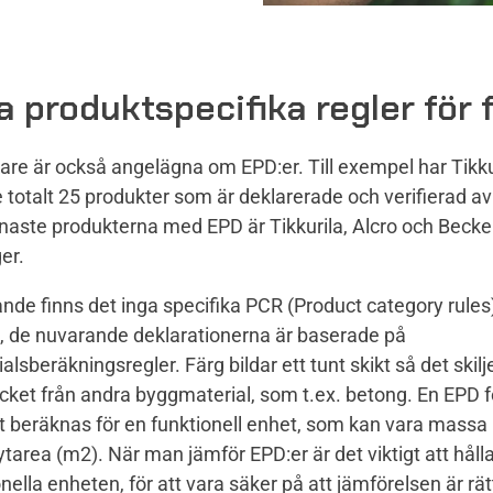
a produktspecifika regler för 
kare är också angelägna om EPD:er. Till exempel har Tikku
totalt 25 produkter som är deklarerade och verifierad av
enaste produkterna med EPD är Tikkurila, Alcro och Becke
er.
nde finns det inga specifika PCR (Product category rules)
 de nuvarande deklarationerna är baserade på
lsberäkningsregler. Färg bildar ett tunt skikt så det skilje
ket från andra byggmaterial, som t.ex. betong. En EPD f
t beräknas för en funktionell enhet, som kan vara massa 
er ytarea (m2). När man jämför EPD:er är det viktigt att håll
nella enheten, för att vara säker på att jämförelsen är rät