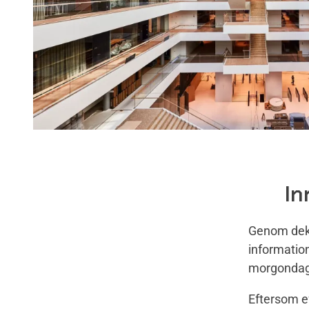
In
Genom dekl
information
morgondage
Eftersom ef