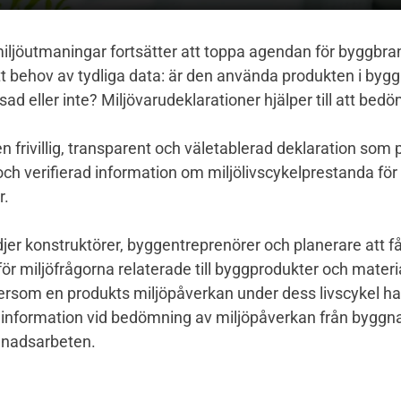
iljöutmaningar fortsätter att toppa agendan för byggbra
tt behov av tydliga data: är den använda produkten i bygg
ad eller inte? Miljövarudeklarationer hjälper till att bed
n frivillig, transparent och väletablerad deklaration som
ch verifierad information om miljölivscykelprestanda för
r.
jer konstruktörer, byggentreprenörer och planerare att få
för miljöfrågorna relaterade till byggprodukter och materi
rsom en produkts miljöpåverkan under dess livscykel har 
information vid bedömning av miljöpåverkan från byggn
gnadsarbeten.