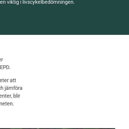
en viktig i livscykelbedömningen.
er
-EPD.
ter att
ch jämföra
ter, blir
neten.