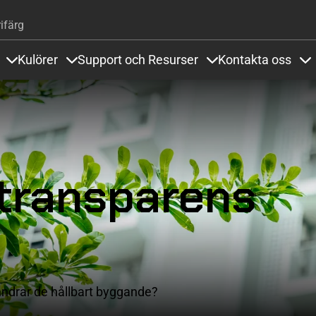
Hoppa till huvudinnehåll
ifärg
Kulörer
Support och Resurser
Kontakta oss
Items under Golvsystem och Referenser
Items under Kulörer
Items under Support
It
transparens
ändrar de hållbart byggande?