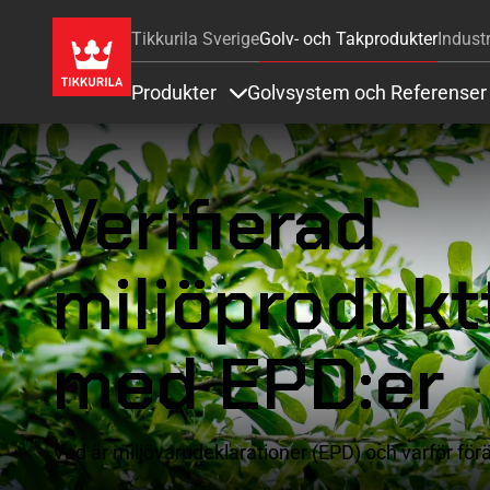
Tikkurila Sverige
Golv- och Takprodukter
Industr
Produkter
Golvsystem och Referenser
Items under Produkter
Verifierad
miljöprodukt
med EPD:er
Vad är miljövarudeklarationer (EPD) och varför för