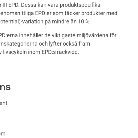
p III EPD. Dessa kan vara produktspecifika,
genomsnittliga EPD:er som täcker produkter med
ential)-variation på mindre än 10 %.
PD:erna innehåller de viktigaste miljövärdena för
anskategorierna och lyfter också fram
av livscykeln inom EPD:s räckvidd.
ens
ent
som