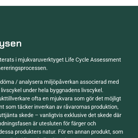
lysen
sterats i mjukvaruverktyget Life Cycle Assessment
ereringsprocessen.
bedöma / analysera miljöpåverkan associerad med
s livscykel under hela byggnadens livscykel.
ttillverkare ofta en mjukvara som gör det möjligt
t som täcker inverkan av råvarornas produktion,
 uttjänta skede – vanligtvis exklusive det skede där
ningsfasen är utesluten för färger och
dessa produkters natur. För en annan produkt, som