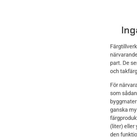
Ing
Färgtillver
närvarande 
part. De s
och takfärg
För närvara
som sådan,
byggmateria
ganska myc
färgproduk
(liter) ell
den funktio