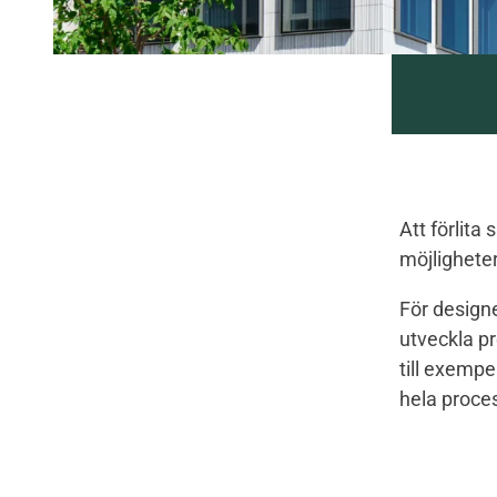
Att förlita
möjlighete
För design
utveckla pr
till exempe
hela proce