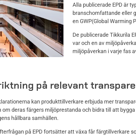
Alla publicerade EPD är ty
branschomfattande eller 
en GWP(Global Warming Pot
De publicerade Tikkurila E
var och en av miljöpåverk
miljöpåverkan i varje fas 
riktning på relevant transpar
arationerna kan produkttillverkare erbjuda mer transpar
 om deras färgers miljöprestanda och bidra till att bygga
ns hållbara samhällen.
terfrågan på EPD fortsätter att växa får färgtillverkare 