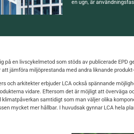
en ugn, är användningsfas
 sig på en livscykelmetod som stöds av publicerade EPD g
r att jämföra miljöprestanda med andra liknande produkt
ers och arkitekter erbjuder LCA också spännande möjlighe
odukterna vidare. Eftersom det är möjligt att överväga o
l klimatpåverkan samtidigt som man väljer olika komponen
ssen mycket mer hållbar. I huvudsak gynnar LCA hela pla