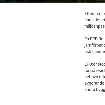
Eftersom m
finns det e
miljöanpass
En EPD är e
jämförbar o
och tjänste
EPD:er stöd
förståelse 
behövs efte
avgörande 
andra byg