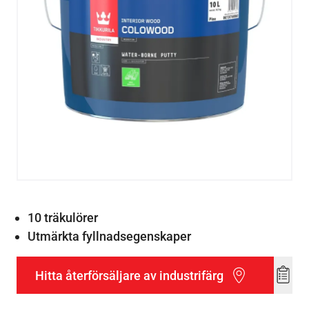
10 träkulörer
Utmärkta fyllnadsegenskaper
Hitta återförsäljare av industrifärg
Add
to