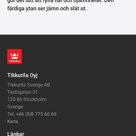
gör det lätt att fylla hål och ojämnheter. Den
färdiga ytan ser jämn och slät ut.
Tikkurila Oyj
Tikkurila Sverige AB
Textilgatan 31
120 86 Stockholm
Sverige
Tel:
+46 (0)8 775 60 00
Karta
Länkar