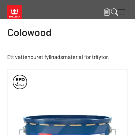
Hoppa till huvudinnehåll
Navig
Colowood
Ett vattenburet fyllnadsmaterial för träytor.