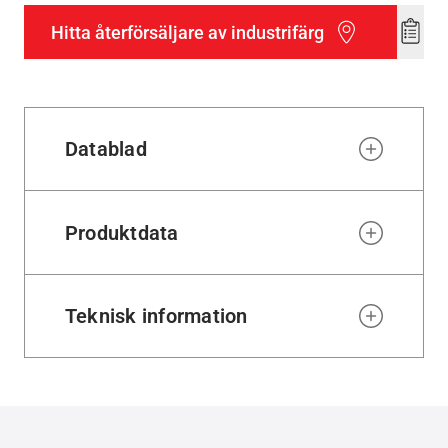
Hitta återförsäljare av industrifärg
Add
to
wishl
Datablad
Produktdata
Teknisk information