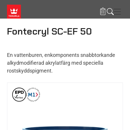
Hoppa till huvudinnehåll
Navig
Fontecryl SC-EF 50
En vattenburen, enkomponents snabbtorkande
alkydmodifierad akrylatfärg med speciella
rostskyddspigment.