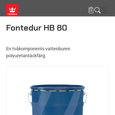
Hoppa till huvudinnehåll
Navig
Fontedur HB 80
En tvåkomponents vattenburen
polyuretantäckfärg.