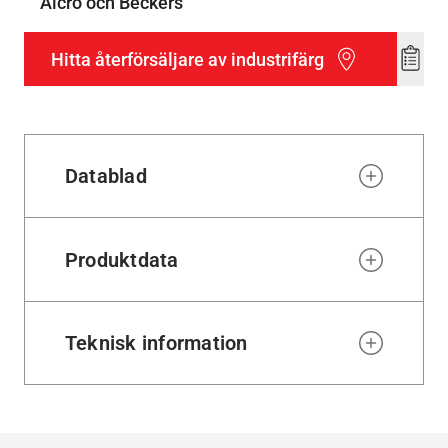
Alcro och Beckers
Hitta återförsäljare av industrifärg
Add
to
wishl
Datablad
Produktdata
Teknisk information