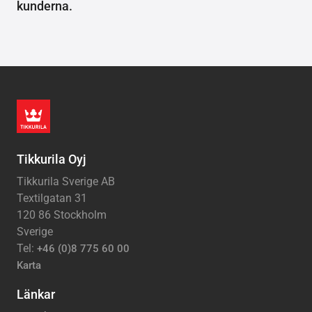
kunderna.
Tikkurila Oyj
Tikkurila Sverige AB
Textilgatan 31
120 86 Stockholm
Sverige
Tel:
+46 (0)8 775 60 00
Karta
Länkar