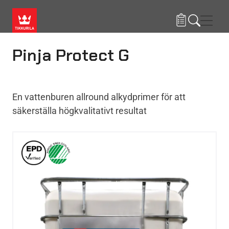
Hoppa till huvudinnehåll
Navig
Pinja Protect G
En vattenburen allround alkydprimer för att
säkerställa högkvalitativt resultat