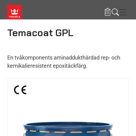
Hoppa till huvudinnehåll
Navig
Temacoat GPL
En tvåkomponents aminaddukthärdad rep- och
kemikalieresistent epoxitäckfärg.