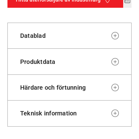
Add
to
wishl
Datablad
Produktdata
Härdare och förtunning
Teknisk information