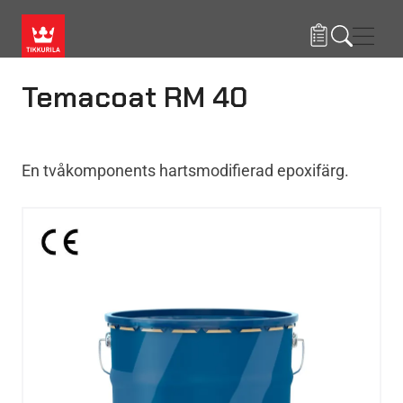
Hoppa till huvudinnehåll
Navig
Temacoat RM 40
En tvåkomponents hartsmodifierad epoxifärg.