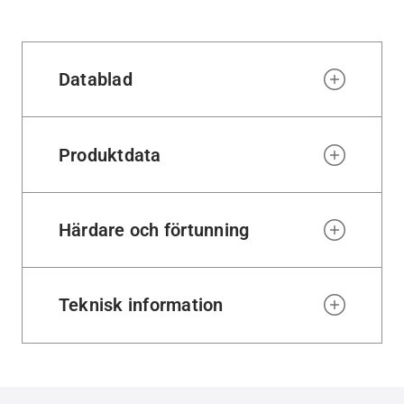
to
wishl
Datablad
Produktdata
Härdare och förtunning
Teknisk information