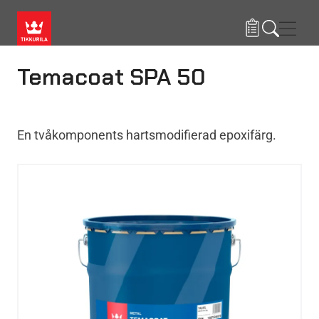
Hoppa till huvudinnehåll
Navig
Temacoat SPA 50
En tvåkomponents hartsmodifierad epoxifärg.