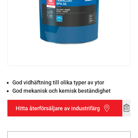
God vidhäftning till olika typer av ytor
God mekanisk och kemisk beständighet
Hitta återförsäljare av industrifärg
Add
to
wishl