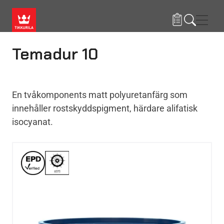
Hoppa till huvudinnehåll
Navig
Temadur 10
En tvåkomponents matt polyuretanfärg som
innehåller rostskyddspigment, härdare alifatisk
isocyanat.