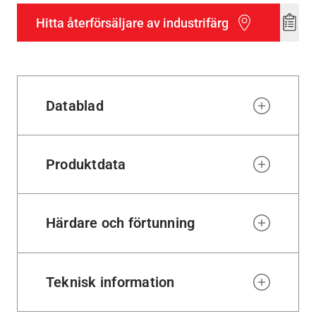
Hitta återförsäljare av industrifärg
Add
to
wishl
Datablad
Produktdata
Härdare och förtunning
Teknisk information