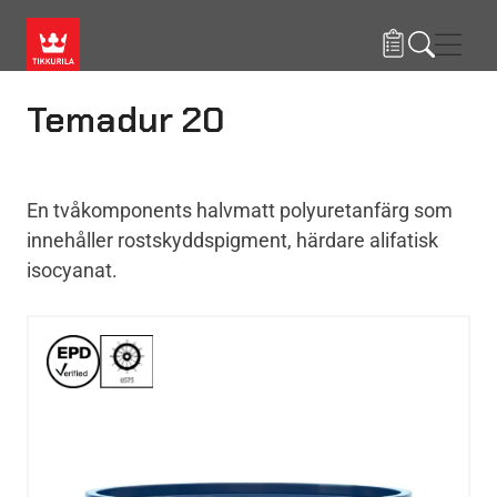
Hoppa till huvudinnehåll
Navig
Temadur 20
En tvåkomponents halvmatt polyuretanfärg som
innehåller rostskyddspigment, härdare alifatisk
isocyanat.