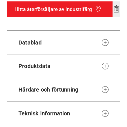
Hitta återförsäljare av industrifärg
Add
to
wishl
Datablad
Produktdata
Härdare och förtunning
Teknisk information