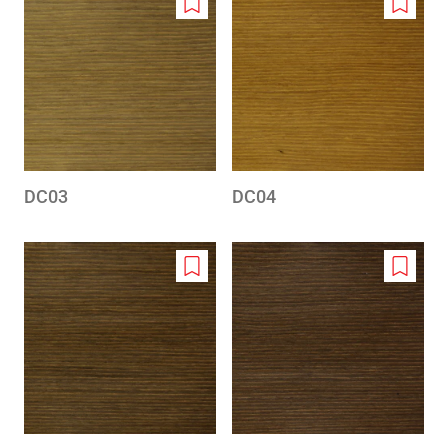
Add
Add
to
to
wishlist
wishlis
DC03
DC04
Add
Add
to
to
wishlist
wishlis