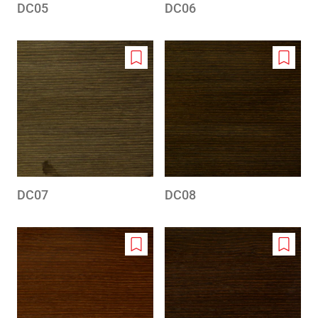
DC05
DC06
Add
Add
to
to
wishlist
wishlis
DC07
DC08
Add
Add
to
to
wishlist
wishlis