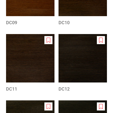
DC09
DC10
Add
Add
to
to
wishlist
wishlis
DC11
DC12
Add
Add