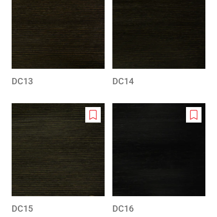
to
to
wishlist
wishlis
DC13
DC14
Add
Add
to
to
wishlist
wishlis
DC15
DC16