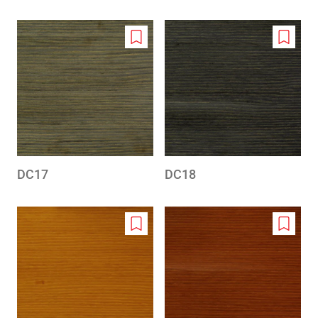
Add
Add
to
to
wishlist
wishlis
DC17
DC18
Add
Add
to
to
wishlist
wishlis