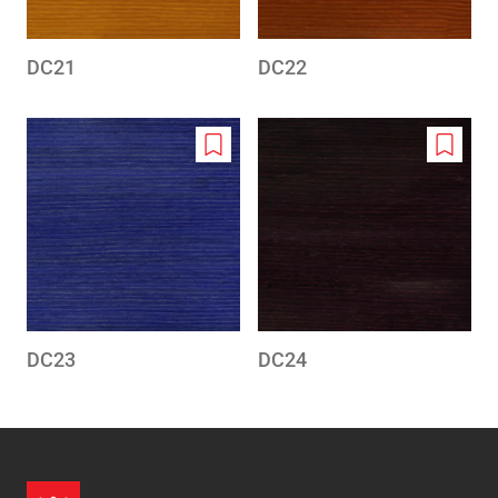
DC21
DC22
Add
Add
to
to
wishlist
wishlis
DC23
DC24