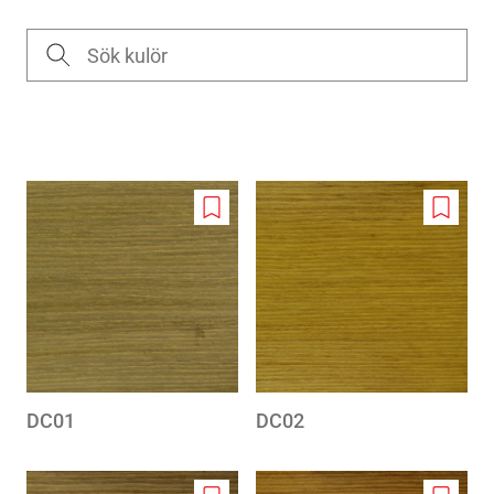
Add
Add
to
to
wishlist
wishlis
DC01
DC02