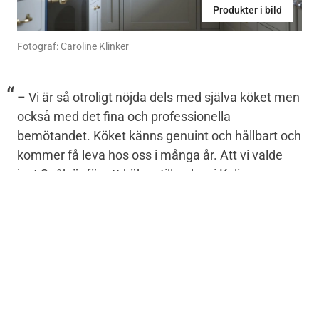
Produkter i bild
Fotograf: Caroline Klinker
– Vi är så otroligt nöjda dels med själva köket men
också med det fina och professionella
bemötandet. Köket känns genuint och hållbart och
kommer få leva hos oss i många år. Att vi valde
just Snêk är för att köken tillverkas i Kalix av
norrländska råvaror, kvaliteten och hållbarheten,
att köken kommer direkt från fabriken utan
mellanhänder vilket innebär att priset minimeras
utan avkall på kvalitet och att man kan som kund
själv påverka priset beroende på hur mycket man
kan och vill göra själv.