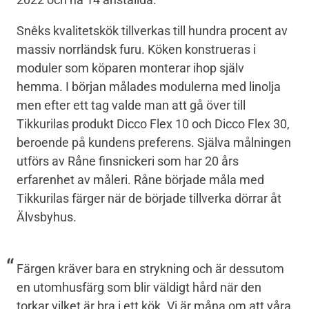
Snêks kvalitetskök tillverkas till hundra procent av
massiv norrländsk furu. Köken konstrueras i
moduler som köparen monterar ihop själv
hemma. I början målades modulerna med linolja
men efter ett tag valde man att gå över till
Tikkurilas produkt Dicco Flex 10 och Dicco Flex 30,
beroende på kundens preferens. Själva målningen
utförs av Råne finsnickeri som har 20 års
erfarenhet av måleri. Råne började måla med
Tikkurilas färger när de började tillverka dörrar åt
Älvsbyhus.
Färgen kräver bara en strykning och är dessutom
en utomhusfärg som blir väldigt hård när den
torkar vilket är bra i ett kök. Vi är måna om att våra