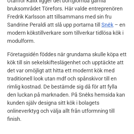
Utanför Kalix ligger det bortglömda gamla
bruksområdet Törefors. Här valde entreprenören
Fredrik Karlsson att tillsammans med sin fru
Sandrine Peraldi att slå upp portarna till
Snêk
– en
modern kökstillverkare som tillverkar tidlösa kök i
modulform.
Företagsidén föddes när grundarna skulle köpa ett
kök till sin sekelskifteslägenhet och upptäckte att
det var omöjligt att hitta ett modernt kök med
traditionell look utan mdf och spånskivor till en
rimlig kostnad. De bestämde sig då för att fylla
den luckan på marknaden. På Snêks hemsida kan
kunden själv designa sitt kök i bolagets
onlineverktyg och välja allt från utformning till
finish.