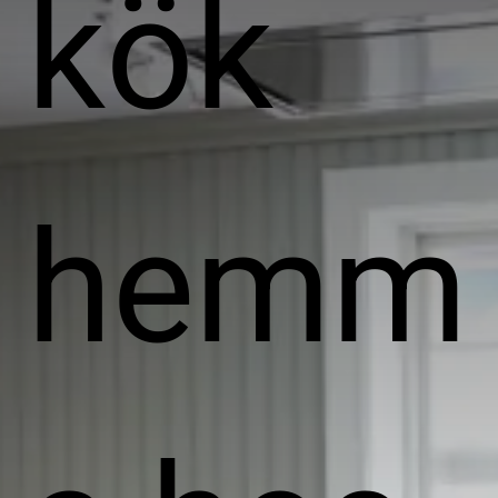
kök
hemm