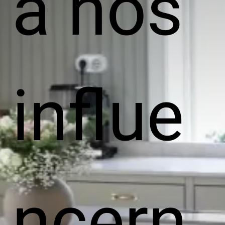
a hos
influe
ncern