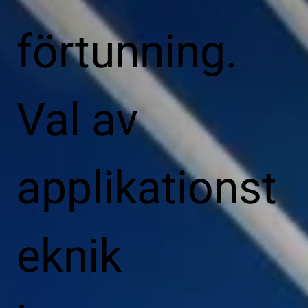
förtunning.
Val av
applikationst
eknik