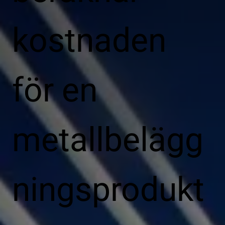
kostnaden
för en
metallbelägg
ningsprodukt