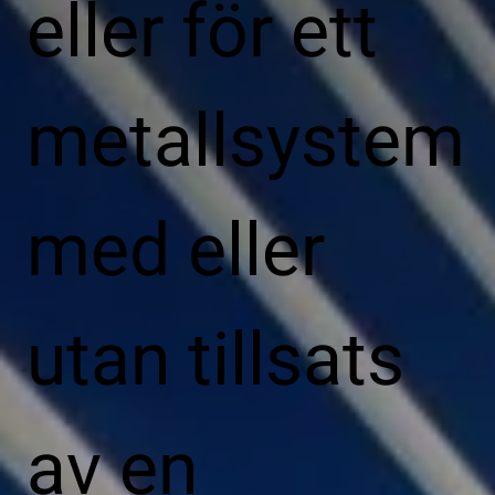
eller för ett
metallsystem
med eller
utan tillsats
av en