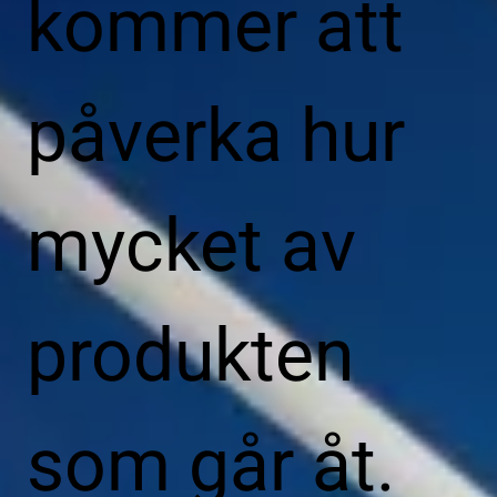
kommer att
påverka hur
mycket av
produkten
som går åt.