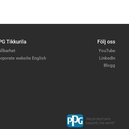
PG Tikkurila
Följ oss
llbarhet
YouTube
rporate website English
LinkedIn
Blogg