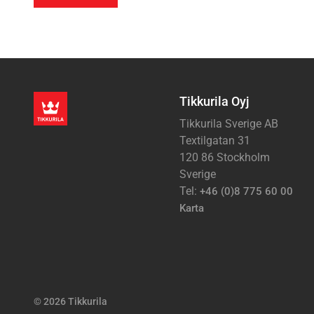
Tikkurila Oyj
Tikkurila Sverige AB
Textilgatan 31
120 86 Stockholm
Sverige
Tel:
+46 (0)8 775 60 00
Karta
© 2026 Tikkurila