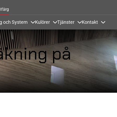
Hoppa till huvudinnehåll
ifärg
ng och System
Kulörer
Tjänster
Kontakt
odukter och Referenser
Items under Ytbehandling och System
Items under Kulörer
Items under Tjänste
Items u
äkning på