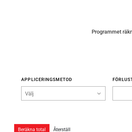
Programmet räkna
APPLICERINGSMETOD
FÖRLUST
Beräkna total
Återställ