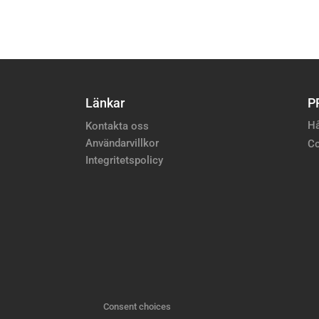
Länkar
P
Hå
Kontakta oss
Användarvillkor
Co
Integritetspolicy
Consent choices