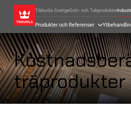
Tikkurila Sverige
Golv- och Takprodukter
Industr
Produkter och Referenser
Ytbehandli
Items under Pr
Kostnadsber
träprodukter