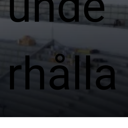
unde
rhålla