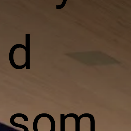
d
som