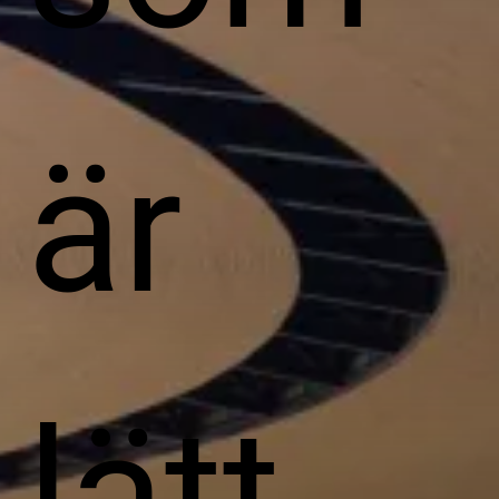
är
lätt