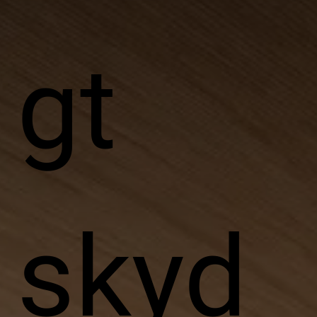
gt
skyd