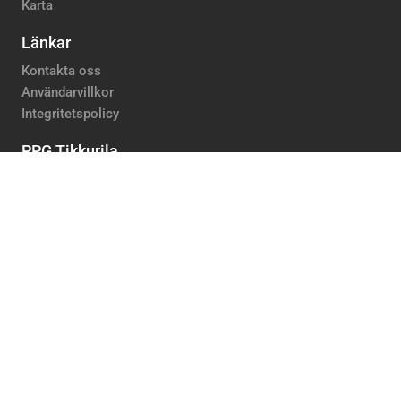
Karta
Länkar
Kontakta oss
Användarvillkor
Integritetspolicy
PPG Tikkurila
Hållbarhet
Corporate website English
Följ oss
YouTube
LinkedIn
Blogg