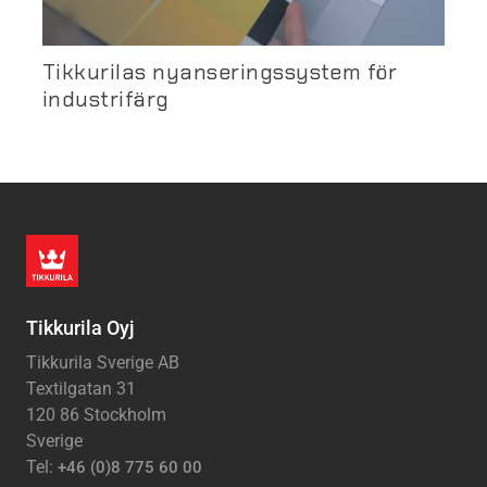
Tikkurilas nyanseringssystem för
industrifärg
Tikkurila Oyj
Tikkurila Sverige AB
Textilgatan 31
120 86 Stockholm
Sverige
Tel:
+46 (0)8 775 60 00