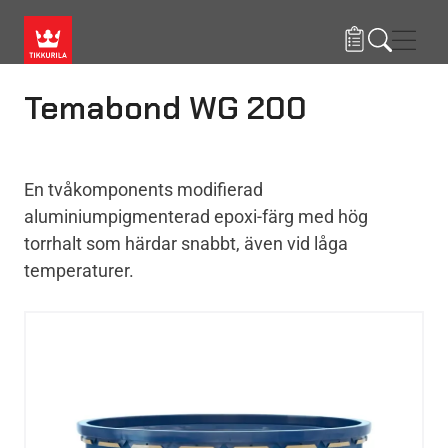
Hoppa till huvudinnehåll
Navig
Temabond WG 200
En tvåkomponents modifierad
aluminiumpigmenterad epoxi-färg med hög
torrhalt som härdar snabbt, även vid låga
temperaturer.